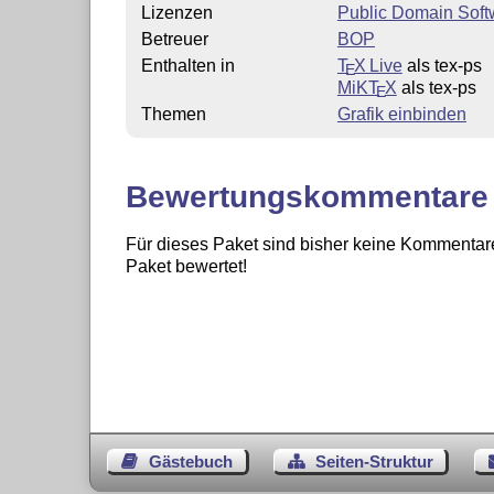
Lizenzen
Public Domain Soft
Betreuer
BOP
Enthalten in
T
X Live
als tex-ps
E
MiKT
X
als tex-ps
E
Themen
Grafik einbinden
Bewertungskommentare
Für dieses Paket sind bisher keine Kommentare
Paket bewertet!
Gästebuch
Seiten-Struktur