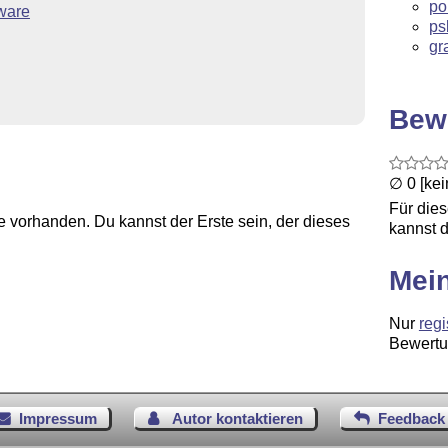
po
ware
ps
gr
Bew
∅ 0 [ke
Für die
 vorhanden. Du kannst der Erste sein, der dieses
kannst d
Mei
Nur
regi
Bewertu
Impressum
Autor kontaktieren
Feedback