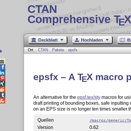
CTAN
Comprehensive T
X
E
Deckblatt
Hochladen
B
Ort:
CTAN
Pakete
epsfx



epsfx – A
T
X
macro p
E




An alternative for the
epsf.tex/sty
macros for usi

draft printing of bounding boxes, safe inputting
on an EPS size is no longer ten times smaller 
Quellen
/macros/generic/T
Version
0.62