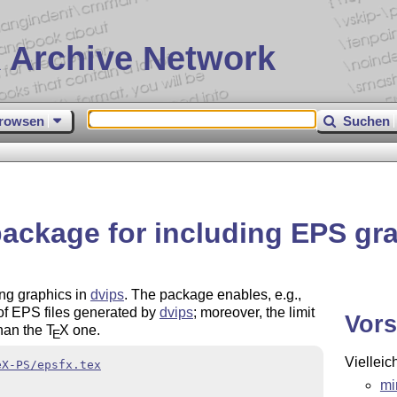
 Archive Network
rowsen
Suchen
ackage for including EPS gr
ng graphics in
dvips
. The package enables, e.g.,
 of EPS files generated by
dvips
; moreover, the limit
Vors
than the
T
X
one.
E
Vielleic
eX-PS/epsfx.tex
mi