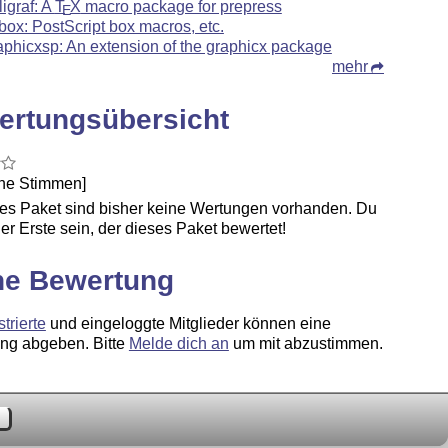
ligraf: A
T
X
macro package for prepress
E
box: PostScript box macros, etc.
aphicxsp: An extension of the graphicx package
mehr
ertungsübersicht
ine Stimmen]
ses Paket sind bisher keine Wertungen vorhanden. Du
er Erste sein, der dieses Paket bewertet!
ne Bewertung
strierte
und eingeloggte Mitglieder können eine
ng abgeben. Bitte
Melde dich an
um mit abzustimmen.