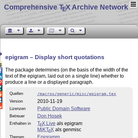
Comprehensive T
X Archive Network
E
epigram – Display short quotations

The package determines (on the basis of the width of the

text of the epigram, laid out on a single line) whether to

produce a line or a displayed paragraph.


Quellen
/macros/generic/misc/epigram.tex


2010-11-19
Version

Public Domain Software
Lizenzen
Don Hosek
Betreuer
T
X Live
als epigram
Enthalten in
E
MiKT
X
als genmisc
E
Epigramm
Themen