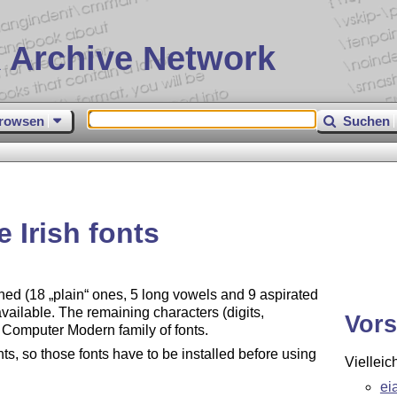
 Archive Network
rowsen
Suchen
e Irish fonts
ined (18
plain
ones, 5 long vowels and 9 aspirated
vailable. The remaining characters (digits,
Vors
e Computer Modern family of fonts.
ts, so those fonts have to be installed before using
Vielleic
ei