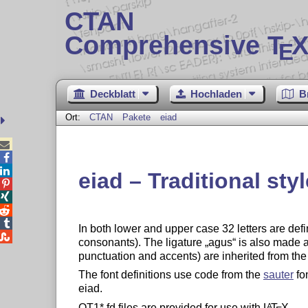
CTAN
Comprehensive T
X
E
Deckblatt
Hochladen
B
Ort:
CTAN
Pakete
eiad



eiad – Traditional styl




In both lower and upper case 32 letters are def

consonants). The ligature
agus
is also made a
punctuation and accents) are inherited from th
The font definitions use code from the
sauter
fon
eiad.
OT1*.fd files are provided for use with
L
T
X
.
A