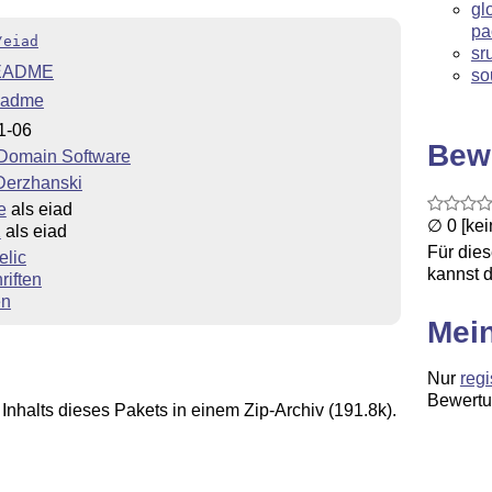
gl
pa
/eiad
sr
EADME
so
adme
1-06
Bew
 Domain Software
Derzhanski
e
als eiad
∅ 0 [ke
X
als eiad
Für die
elic
kannst d
riften
en
Mei
Nur
regi
Bewertu
Inhalts dieses Pakets in einem Zip-Archiv (191.8k).