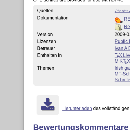
E
Quellen
/fonts
Dokumentation
R
Re
Version
2009-0
Lizenzen
Public
Betreuer
Ivan A 
Enthalten in
T
X Liv
E
MiKT
E
Themen
Irish ga
MF-Sch
Schrift
Herunterladen
des vollständigen 
Bewertungskommentare