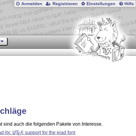
Anmelden
Registrieren
Einstellungen
Hilfe
chläge
ht sind auch die folgenden Pakete von Interesse.
ad-ltx:
L
T
X
support for the eiad font
A
E