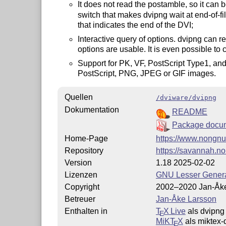
It does not read the postamble, so it can 
switch that makes dvipng wait at end-of-fil
that indicates the end of the DVI;
Interactive query of options. dvipng can re
options are usable. It is even possible to c
Support for PK, VF, PostScript Type1, and
PostScript, PNG, JPEG or GIF images.
Quellen
/dviware/dvipng
Dokumentation
README
Package docum
Home-Page
https://www.nongnu
Repository
https://savannah.no
Version
1.18 2025-02-02
Lizenzen
GNU Lesser Genera
Copyright
2002–2020 Jan-Åk
Betreuer
Jan-Åke Larsson
Enthalten in
T
X Live
als dvipng
E
MiKT
X
als miktex-
E