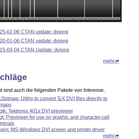
25-02-06 CTAN update: dvipng
20-01-06 CTAN update: dvipng
15-03-04 CTAN Update: dvipng
mehr
chläge
ht sind auch die folgenden Pakete von Interesse.
i2bitmap: Utility to convert
T
X
DVI files directly to
E
tmaps
gtk: Tektronix 401x DVI previewer
gt: Previewer for use on graphic and character-cell
rminals
iwin: MS-Windows DVI screen and printer driver
mehr