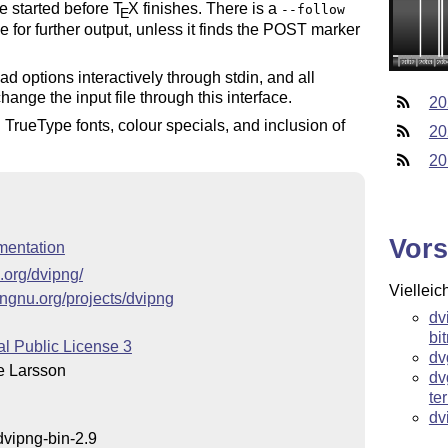
be started before
T
X
finishes. There is a
--follow
E
e for further output, unless it finds the POST marker
ad options interactively through stdin, and all
hange the input file through this interface.
20
 TrueType fonts, colour specials, and inclusion of
20
20
Vors
entation
.org/dvipng/
Vielleic
ngnu.org/projects/dvipng
dv
bi
l Public License 3
dv
e Larsson
dv
te
dv
dvipng-bin-2.9