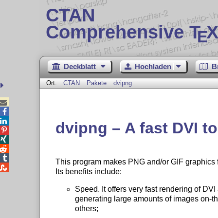
CTAN
Comprehensive T
X
E
Deckblatt
Hochladen
B
Ort:
CTAN
Pakete
dvipng



dvipng – A fast DVI t




This program makes PNG and/or GIF graphics f

Its benefits include:
Speed. It offers very fast rendering of DVI
generating large amounts of images on-th
others;