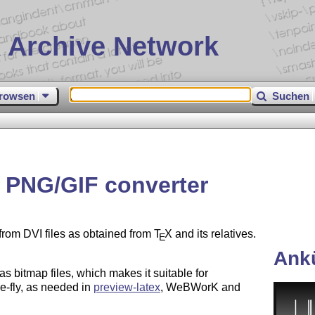
 Archive Network
rowsen
Suchen
o PNG/GIF converter
rom DVI files as obtained from
T
X
and its relatives.
E
Ank
 as bitmap files, which makes it suitable for
e-fly, as needed in
preview-latex
, WeBWorK and