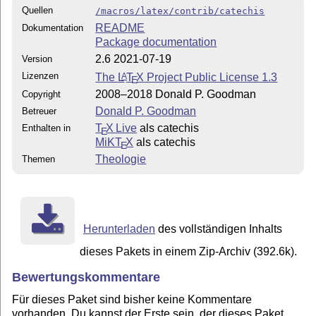
Quellen
/macros/latex/contrib/catechis
README
Dokumentation
Package documentation
2.6 2021-07-19
Version
Lizenzen
The
L
T
X
Project Public License 1.3
A
E
2008–2018 Donald P. Goodman
Copyright
Donald P. Goodman
Betreuer
T
X Live
als catechis
Enthalten in
E
MiKT
X
als catechis
E
Theologie
Themen
Herunterladen
des vollständigen Inhalts
dieses Pakets in einem Zip-Archiv (392.6k).
Bewertungskommentare
Für dieses Paket sind bisher keine Kommentare
vorhanden. Du kannst der Erste sein, der dieses Paket