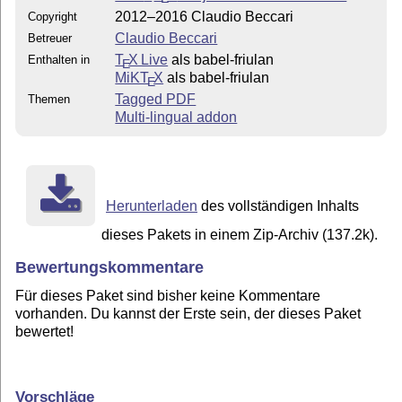
2012–2016 Claudio Beccari
Copyright
Claudio Beccari
Betreuer
T
X Live
als babel-friulan
Enthalten in
E
MiKT
X
als babel-friulan
E
Tagged PDF
Themen
Multi-lingual addon
Herunterladen
des vollständigen Inhalts
dieses Pakets in einem Zip-Archiv (137.2k).
Bewertungskommentare
Für dieses Paket sind bisher keine Kommentare
vorhanden. Du kannst der Erste sein, der dieses Paket
bewertet!
Vorschläge