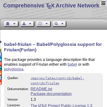
Comprehensive T
X Archive Network
E
babel-friulan – Babel/Polyglossia support for
Friulan(Furlan)



The package provides a language description file that

enables support of Friulan either with
babel
or with

polyglossia
.


Quellen
/macros/latex/contrib/babel-

contrib/friulan
README.txt
Dokumentation
Package documentation
1.3
Version
Lizenzen
The
L
T
X
Project Public License 1.3
A
E