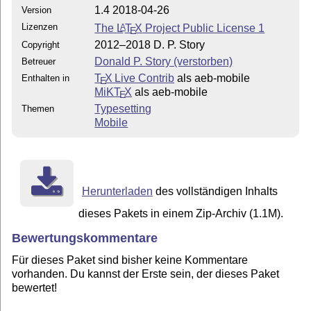
1.4 2018-04-26
Version
Lizenzen
The
L
T
X
Project Public License 1
A
E
2012–2018 D. P. Story
Copyright
Donald P. Story (verstorben)
Betreuer
T
X Live Contrib
als aeb-mobile
Enthalten in
E
MiKT
X
als aeb-mobile
E
Typesetting
Themen
Mobile
Herunterladen
des vollständigen Inhalts
dieses Pakets in einem Zip-Archiv (1.1M).
Bewertungskommentare
Für dieses Paket sind bisher keine Kommentare
vorhanden. Du kannst der Erste sein, der dieses Paket
bewertet!