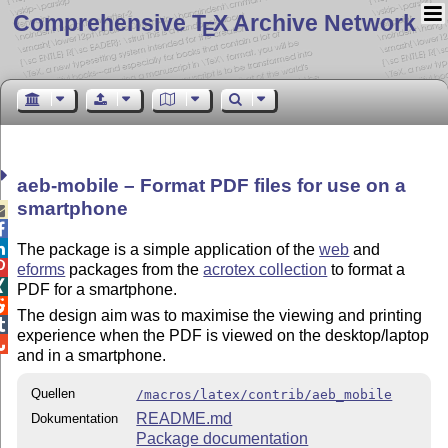
Comprehensive T
X Archive Network
E
aeb-mobile – Format PDF files for use on a
smartphone



The package is a simple application of the
web
and

eforms
packages from the
acrotex collection
to format a

PDF for a smartphone.

The design aim was to maximise the viewing and printing

experience when the PDF is viewed on the desktop/laptop

and in a smartphone.
Quellen
/macros/latex/contrib/aeb_mobile
README.md
Dokumentation
Package documentation