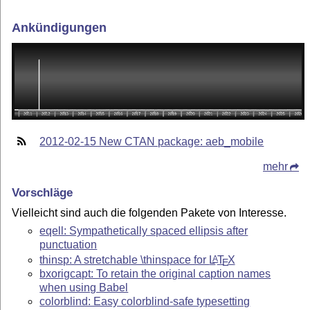
Ankündigungen
2012-02-15 New CTAN package: aeb_mobile
mehr
Vorschläge
Vielleicht sind auch die folgenden Pakete von Interesse.
eqell: Sympathetically spaced ellipsis after
punctuation
thinsp: A stretchable \thinspace for
L
T
X
A
E
bxorigcapt: To retain the original caption names
when using Babel
colorblind: Easy colorblind-safe typesetting