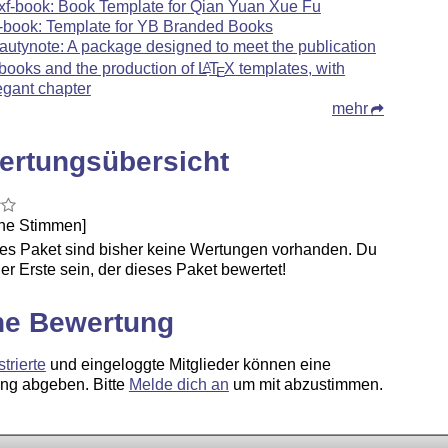
xf-book: Book Template for Qian Yuan Xue Fu
-book: Template for YB Branded Books
autynote: A package designed to meet the publication
 books and the production of
L
T
X
templates, with
A
E
egant chapter
mehr
ertungsübersicht
ine Stimmen]
ses Paket sind bisher keine Wertungen vorhanden. Du
er Erste sein, der dieses Paket bewertet!
ne Bewertung
strierte
und eingeloggte Mitglieder können eine
ng abgeben. Bitte
Melde dich an
um mit abzustimmen.