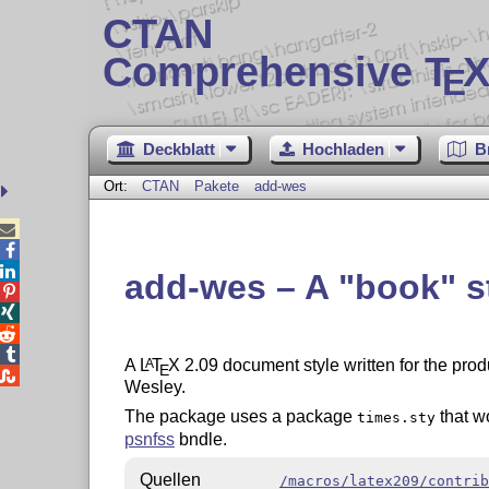
CTAN
Comprehensive T
X
E
Deckblatt
Hochladen
B
Ort:
CTAN
Pakete
add-wes



add-wes – A
book
s




A
L
T
X
2.09 document style written for the prod
A
E

Wesley.
The package uses a package
that w
times.sty
psnfss
bndle.
Quellen
/macros/latex209/contrib