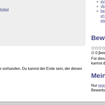
qy
yb
listed
be
of
el
Bew
∅ 0 [ke
Für die
kannst d
 vorhanden. Du kannst der Erste sein, der dieses
Mei
Nur
regi
Bewertu