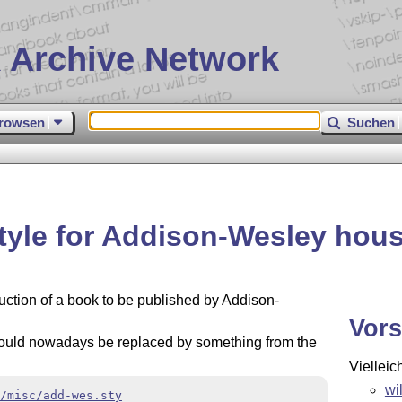
 Archive Network
rowsen
Suchen
tyle for Addison-Wesley hous
uction of a book to be published by Addison-
Vors
ould nowadays be replaced by something from the
Vielleic
wi
/misc/add-wes.sty