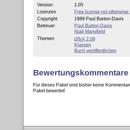
Version
1.05
Lizenzen
Free license not otherwise 
Copyright
1989 Paul Barton-Davis
Betreuer
Paul Barton-Davis
Niall Mansfield
Themen
L
T
X
2.09
A
E
Klassen
Buch veröffentlichen
Bewertungskommentare
Für dieses Paket sind bisher keine Kommentare
Paket bewertet!