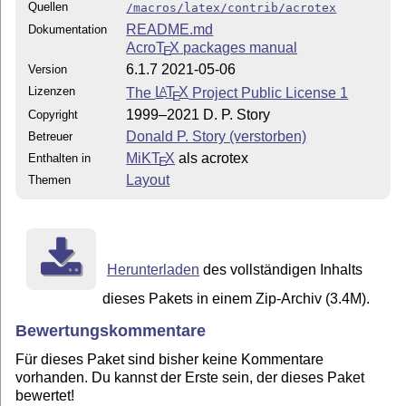
Quellen
/macros/latex/contrib/acrotex
README.md
Dokumentation
Acro
T
X
packages manual
E
6.1.7 2021-05-06
Version
Lizenzen
The
L
T
X
Project Public License 1
A
E
1999–2021 D. P. Story
Copyright
Donald P. Story (verstorben)
Betreuer
MiKT
X
als acrotex
Enthalten in
E
Layout
Themen
Herunterladen
des vollständigen Inhalts
dieses Pakets in einem Zip-Archiv (3.4M).
Bewertungskommentare
Für dieses Paket sind bisher keine Kommentare
vorhanden. Du kannst der Erste sein, der dieses Paket
bewertet!