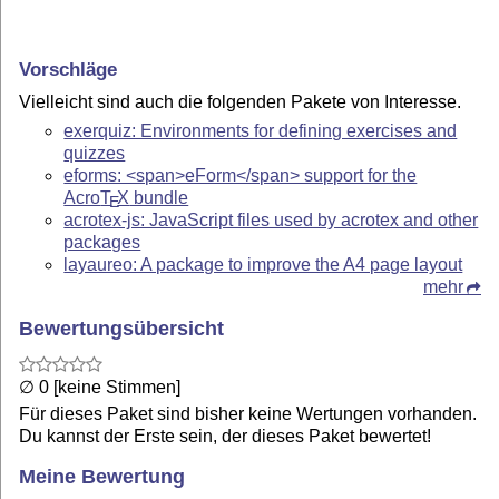
Vorschläge
Vielleicht sind auch die folgenden Pakete von Interesse.
exerquiz: Environments for defining exercises and
quizzes
eforms: <span>eForm</span> support for the
Acro
T
X
bundle
E
acrotex-js: JavaScript files used by acrotex and other
packages
layaureo: A package to improve the A4 page layout
mehr
Bewertungsübersicht
∅ 0 [keine Stimmen]
Für dieses Paket sind bisher keine Wertungen vorhanden.
Du kannst der Erste sein, der dieses Paket bewertet!
Meine Bewertung