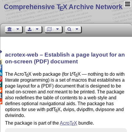
Comprehensive T
X Archive Network
E
acrotex-web – Establish a page layout for an
on-screen (PDF) document



The Acro
T
X
web package (for
L
T
X
— nothing to do with
A
E
E

literate programming) is a set of macros that establishes a

page layout for a (PDF) document that is designed to be

read on-screen and
not
meant to be printed. The package

also redefines the table of contents to a web style and

defines optional navigational aids. The package has
options for use with pdf
T
X
, dvips, dvipdfm, dvipsone and
E
dviwindo.
The package is part of the
Acro
T
X
bundle.
E