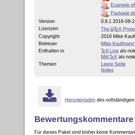
Example of
Package d
Version
0.8.1 2016-08-
Lizenzen
The
L
T
X
Projec
A
E
Copyright
2016 Mike Kau
Betreuer
Mike Kaufmann
Enthalten in
T
X Live
als no
E
MiKT
X
als not
E
Themen
Leere Seite
Notes
Herunterladen
des vollständigen 
Bewertungskommentare
Für dieses Paket sind bisher keine Kommentare