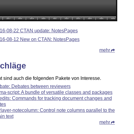
16-08-22 CTAN update: NotesPages
16-08-12 New on CTAN: NotesPages
mehr
chläge
ht sind auch die folgenden Pakete von Interesse.
bate: Debates between reviewers
ma-script: A bundle of versatile classes and packages
edits: Commands for tracking document changes and
tes
rlayer-notecolumn: Control note columns parallel to the
in text
mehr