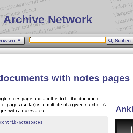
 Archive Network
rowsen
Suchen
 documents with notes pages
ngle notes page and another to fill the document
 of pages (so far) is a multiple of a given number. A
Ank
ges with a notes area.
contrib/notespages