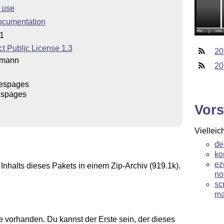
 use
ocumentation
21
t Public License 1.3
20
fmann
20
tespages
espages
Vors
Vielleic
de
ko
ez
Inhalts dieses Pakets in einem Zip-Archiv (919.1k).
no
sc
ma
 vorhanden. Du kannst der Erste sein, der dieses