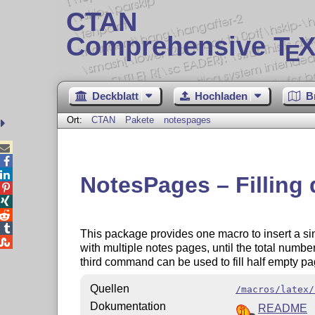
CTAN
Comprehensive T
X
E
Deckblatt
Hochladen
B
Ort:
CTAN
Pakete
notespages



NotesPages – Filling




This package provides one macro to insert a si

with multiple notes pages, until the total number
third command can be used to fill half empty pa
Quellen
/macros/latex/
Dokumentation
README