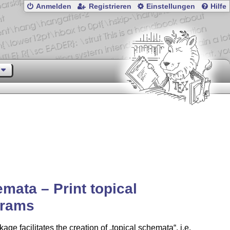
Anmelden
Registrieren
Einstellungen
Hilfe
mata – Print topical
grams
age facilitates the creation of
topical schemata
, i.e.