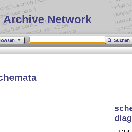
 Archive Network
rowsen
Suchen
schemata
sche
dia
The pack