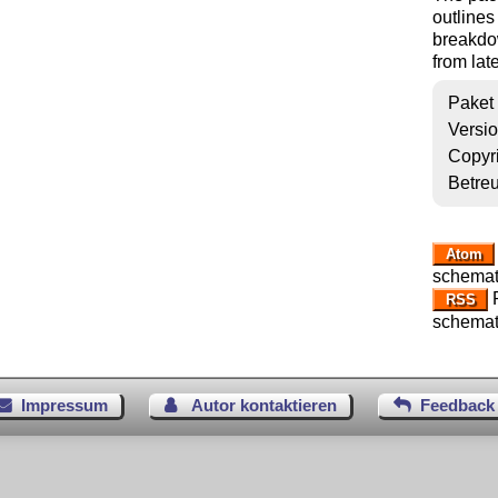
outlines 
breakdow
from lat
Paket
Versi
Copyr
Betre
Atom
schemat
R
RSS
schemat
Impressum
Autor kontaktieren
Feedback