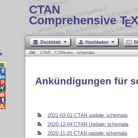
CTAN
Comprehensive T
X
E
Deckblatt
Hochladen
B
Ort:
CTAN
CTAN-ann - schemata



Ankündigungen für 





2021-03-01 CTAN update: schemata
2020-12-04 CTAN Update: schemata
2020-11-25 CTAN update: schemata