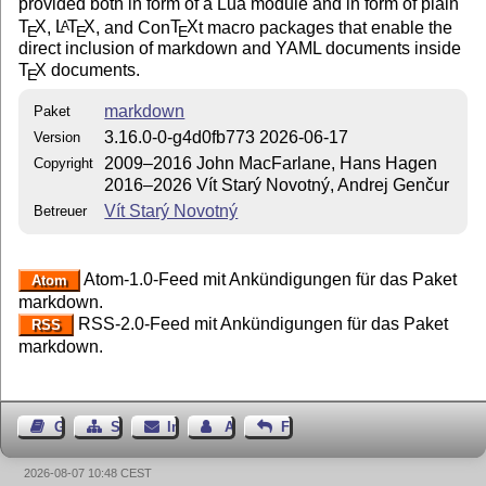
provided both in form of a Lua module and in form of plain
T
X
,
L
T
X
, and Con
T
X
t macro packages that enable the
A
E
E
E
direct inclusion of markdown and YAML documents inside
T
X
documents.
E
markdown
Paket
3.16.0-0-g4d0fb773 2026-06-17
Version
2009–2016 John MacFarlane, Hans Hagen
Copyright
2016–2026 Vít Starý Novotný, Andrej Genčur
Vít Starý Novotný
Betreuer
Atom-1.0-Feed mit Ankündigungen für das Paket
Atom
markdown.
RSS-2.0-Feed mit Ankündigungen für das Paket
RSS
markdown.
Gästebuch
Seiten-Struktur
Impressum
Autor kontaktieren
Feedback
2026-08-07 10:48 CEST