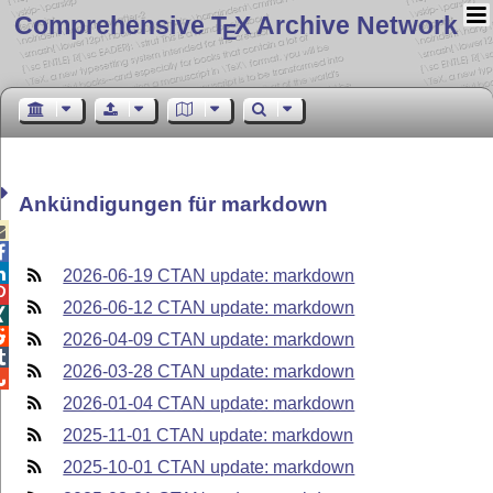
Comprehensive T
X Archive Network
E
Ankündigungen für markdown



2026-06-19 CTAN update: markdown

2026-06-12 CTAN update: markdown


2026-04-09 CTAN update: markdown

2026-03-28 CTAN update: markdown

2026-01-04 CTAN update: markdown
2025-11-01 CTAN update: markdown
2025-10-01 CTAN update: markdown