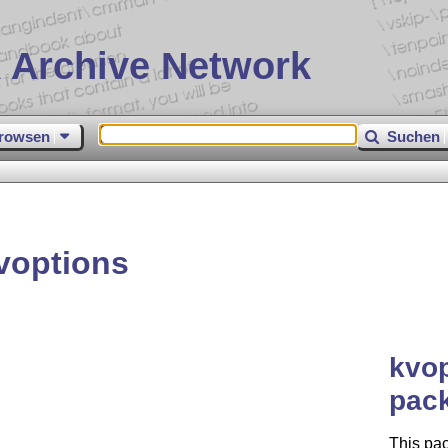
 Archive Network
rowsen
Suchen
voptions
kvop
pac
This pac