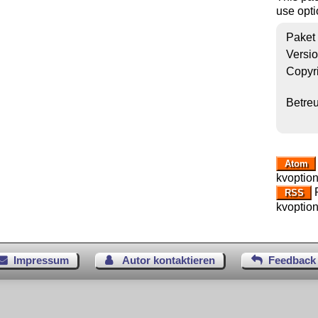
use opti
Paket
Versi
Copyr
Betre
Atom
kvoption
R
RSS
kvoption
Impressum
Autor kontaktieren
Feedback