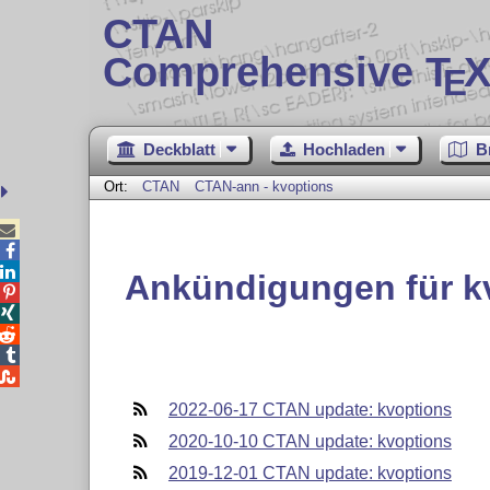
CTAN
Comprehensive T
X
E
Deckblatt
Hochladen
B
Ort:
CTAN
CTAN-ann - kvoptions



Ankündigungen für k





2022-06-17 CTAN update: kvoptions
2020-10-10 CTAN update: kvoptions
2019-12-01 CTAN update: kvoptions