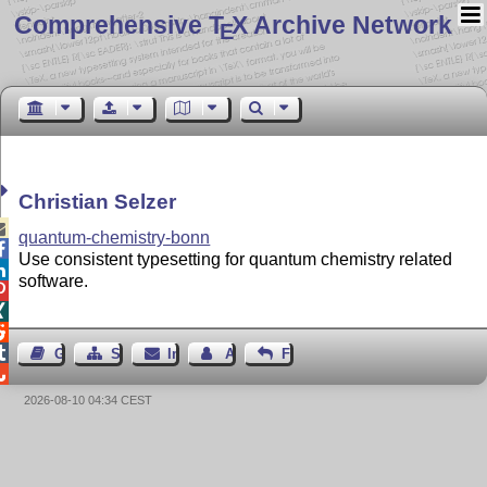
Comprehensive T
X Archive Network
E
Christian Selzer

quantum-chemistry-bonn

Use consistent typesetting for quantum chemistry related

software.




Gästebuch
Seiten-Struktur
Impressum
Autor kontaktieren
Feedback

2026-08-10 04:34 CEST