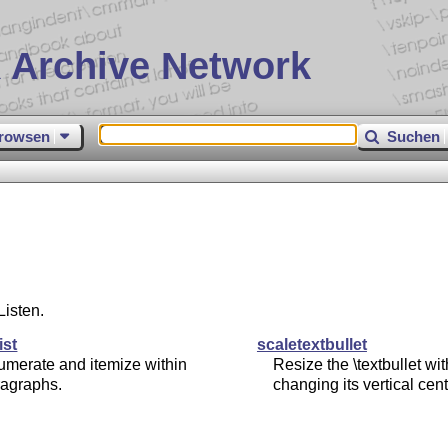
 Archive Network
rowsen
Suchen
isten.
ist
scaletextbullet
merate and itemize within
Resize the \textbullet wi
ragraphs.
changing its vertical cent