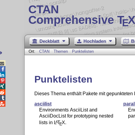
CTAN
Comprehensive T
X
E
Deckblatt
Hochladen
B
Ort:
CTAN
Themen
Punktelisten



Punktelisten



Dieses Thema enthält Pakete mit gepunkteten L


asciilist
paral
Environments AsciiList and
Enu
AsciiDocList for prototyping nested
pa
lists in
L
T
X
.
A
E