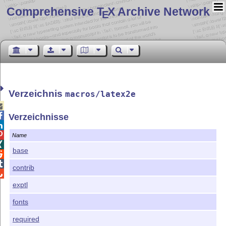
Comprehensive T
X Archive Network
E
Verzeichnis
macros/latex2e


Verzeichnisse


Name

base


contrib

exptl
fonts
required