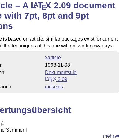
icle – A
L
T
X
2.09 document
A
E
e with 7pt, 8pt and 9pt
ons
e is based on article; similar packages exist for current
ut the techniques of this one will not work nowadays.
xarticle
on
1993-11-08
en
Dokumentstile
L
T
X
2.09
A
E
 auch
extsizes
ertungsübersicht
ine Stimmen]
mehr