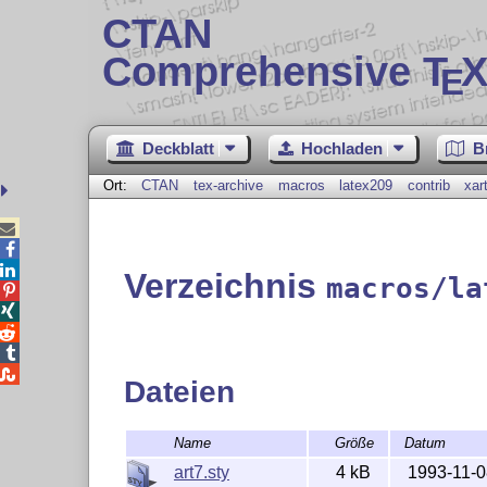
CTAN
Comprehensive T
X
E
Deckblatt
Hochladen
B
Ort:
CTAN
tex-archive
macros
latex209
contrib
xar



Verzeichnis
macros/la





Dateien
Name
Größe
Datum
art7.sty
4 kB
1993-11-0