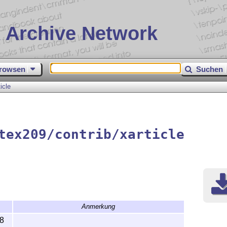
 Archive Network
rowsen
Suchen
ticle
tex209/contrib/xarticle
Anmerkung
8