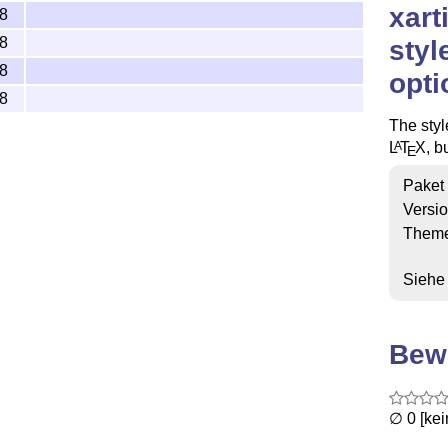
xart
8
8
styl
8
opti
8
The styl
L
T
X
, b
A
E
Paket
Versi
Them
Siehe
Bew
∅ 0 [ke