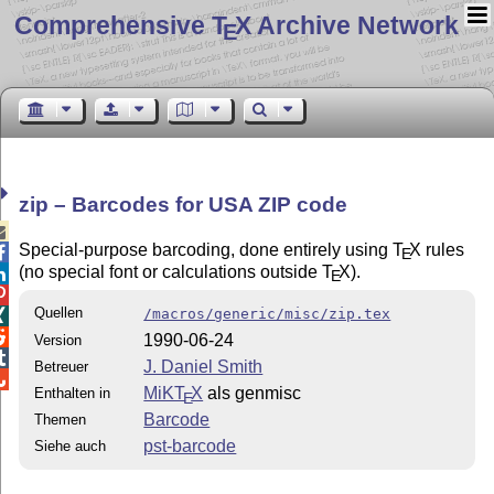
Comprehensive T
X Archive Network
E
zip – Barcodes for USA ZIP code

Special-purpose barcoding, done entirely using
T
X
rules

E
(no special font or calculations outside
T
X
).

E

Quellen
/macros/generic/misc/zip.tex


1990-06-24
Version

J. Daniel Smith
Betreuer

MiKT
X
als genmisc
Enthalten in
E
Barcode
Themen
pst-barcode
Siehe auch