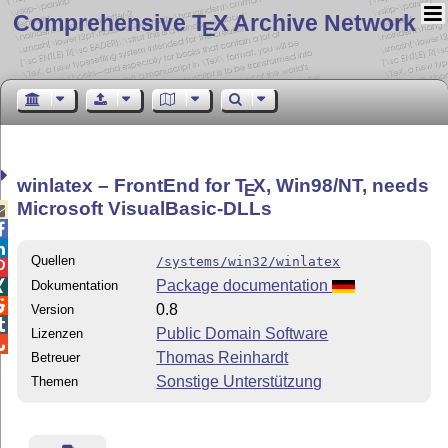
Comprehensive T
X Archive Network
E
winlatex – FrontEnd for
T
X
, Win98/NT, needs
E
Microsoft VisualBasic-DLLs



Quellen
/systems/win32/winlatex

Package documentation
Dokumentation


0.8
Version

Public Domain Software
Lizenzen

Thomas Reinhardt
Betreuer
Sonstige Unterstützung
Themen