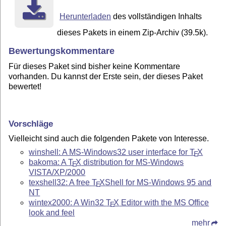
Herunterladen
des vollständigen Inhalts
dieses Pakets in einem Zip-Archiv (39.5k).
Bewertungskommentare
Für dieses Paket sind bisher keine Kommentare
vorhanden. Du kannst der Erste sein, der dieses Paket
bewertet!
Vorschläge
Vielleicht sind auch die folgenden Pakete von Interesse.
winshell: A MS-Windows32 user interface for
T
X
E
bakoma: A
T
X
distribution for MS-Windows
E
VISTA/XP/2000
texshell32: A free
T
X
Shell for MS-Windows 95 and
E
NT
wintex2000: A Win32
T
X
Editor with the MS Office
E
look and feel
mehr