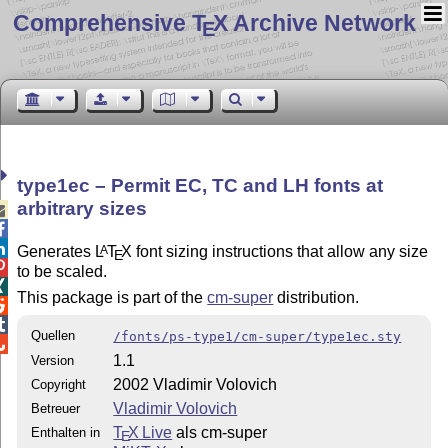
Comprehensive T
X Archive Network
E
type1ec – Permit EC, TC and LH fonts at
arbitrary sizes



Generates
L
T
X
font sizing instructions that allow any size
A
E

to be scaled.

This package is part of the
cm-super
distribution.


Quellen
/fonts/ps-type1/cm-super/type1ec.sty

1.1
Version
2002 Vladimir Volovich
Copyright
Vladimir Volovich
Betreuer
T
X Live
als cm-super
Enthalten in
E