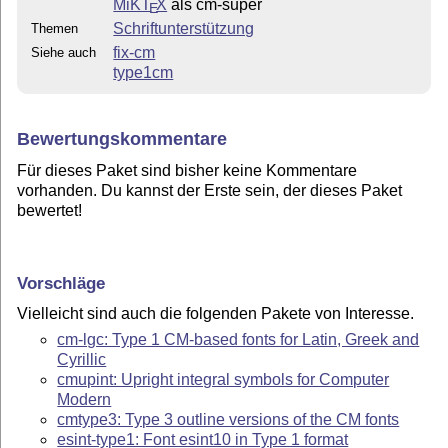
MiKT
X
als cm-super
E
Schriftunterstützung
Themen
fix-cm
Siehe auch
type1cm
Bewertungskommentare
Für dieses Paket sind bisher keine Kommentare
vorhanden. Du kannst der Erste sein, der dieses Paket
bewertet!
Vorschläge
Vielleicht sind auch die folgenden Pakete von Interesse.
cm-lgc: Type 1 CM-based fonts for Latin, Greek and
Cyrillic
cmupint: Upright integral symbols for Computer
Modern
cmtype3: Type 3 outline versions of the CM fonts
esint-type1: Font esint10 in Type 1 format