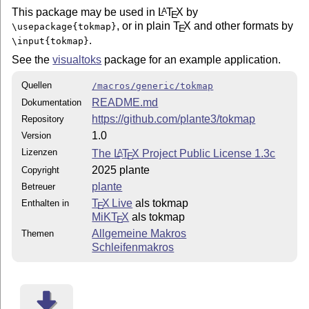
This package may be used in
L
T
X
by
A
E
, or in plain
T
X
and other formats by
\usepackage{tokmap}
E
.
\input{tokmap}
See the
visualtoks
package for an example application.
Quellen
/macros/generic/tokmap
README.md
Dokumentation
https://github.com/plante3/tokmap
Repository
1.0
Version
Lizenzen
The
L
T
X
Project Public License 1.3c
A
E
2025 plante
Copyright
plante
Betreuer
T
X Live
als tokmap
Enthalten in
E
MiKT
X
als tokmap
E
Allgemeine Makros
Themen
Schleifenmakros