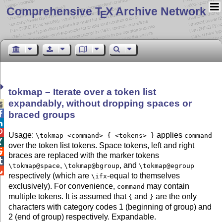
Comprehensive T
X Archive Network
E
tokmap – Iterate over a token list
expandably, without dropping spaces or


braced groups


Usage:
applies
\tokmap <command> { <tokens> }
command

over the token list tokens. Space tokens, left and right

braces are replaced with the marker tokens

,
, and
\tokmap@space
\tokmap@bgroup
\tokmap@egroup

respectively (which are
-equal to themselves
\ifx
exclusively). For convenience,
may contain
command
multiple tokens. It is assumed that
and
are the only
{
}
characters with category codes 1 (beginning of group) and
2 (end of group) respectively. Expandable.