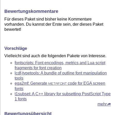
Bewertungskommentare
Für dieses Paket sind bisher keine Kommentare
vorhanden. Du kannst der Erste sein, der dieses Paket
bewertet!
Vorschläge
Vielleicht sind auch die folgenden Pakete von Interesse.
fontscripts: Font encodings, metrics and Lua script
fragments for font creation
lcdf-typetools: A bundle of outline font manipulation
tools
ega2mf: Generate
code for EGA screen
METAFONT
fonts
t1subset: A C++ library for subsetting PostScript Type
1 fonts
mehr
Bewertungsübersicht