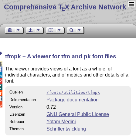
Comprehensive T
X Archive Network
E
tfmpk – A viewer for tfm and pk font files

The viewer provides views of a font as a whole, of

individual characters, and of metrics and other details of a

font.


Quellen
/fonts/utilities/tfmpk


Package documentation
Dokumentation

0.72
Version
GNU General Public License
Lizenzen
Yotam Medini
Betreuer
Schriftentwicklung
Themen