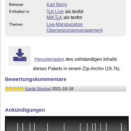
Karl Berry
Betreuer
T
X Live
als texfot
Enthalten in
E
MiKT
X
als texfot
E
Log-Manipulation
Themen
Übersetzungsmanagement
Herunterladen
des vollständigen Inhalts
dieses Pakets in einem Zip-Archiv (19.7k).
Bewertungskommentare
Kartik Singhal
2021-10-18
Ankündigungen