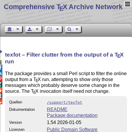
Comprehensive T
X Archive Network
E
texfot – Filter clutter from the output of a
T
X
E
run



The package provides a small Perl script to filter the online

output from a
T
X
run, attempting to show only those
E

messages which probably deserve some change in the

source. The
T
X
invocation itself need not change.
E


Quellen
/support/texfot
README
Dokumentation
Package documentation
1.54 2026-01-05
Version
Public Domain Software
Lizenzen