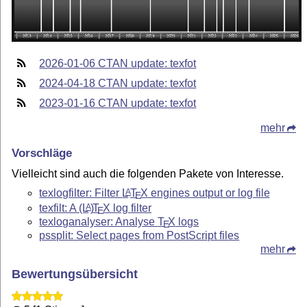
2026-01-06 CTAN update: texfot
2024-04-18 CTAN update: texfot
2023-01-16 CTAN update: texfot
mehr
Vorschläge
Vielleicht sind auch die folgenden Pakete von Interesse.
texlogfilter: Filter
L
T
X
engines output or log file
A
E
texfilt: A
(L
)
T
X
log filter
A
E
texloganalyser: Analyse
T
X
logs
E
pssplit: Select pages from PostScript files
mehr
Bewertungsübersicht