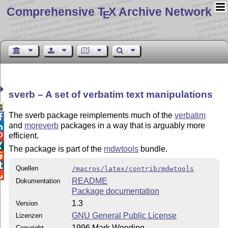
Comprehensive T
X Archive Network
E
sverb – A set of verbatim text manipulations

The sverb package reimplements much of the
verbatim

and
moreverb
packages in a way that is arguably more

efficient.


The package is part of the
mdwtools
bundle.


Quellen
/macros/latex/contrib/mdwtools

README
Dokumentation
Package documentation
1.3
Version
GNU General Public License
Lizenzen
1996 Mark Wooding
Copyright