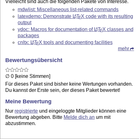
Vielleicht sind auch die folgenden Pakete von Interesse.
mdwlist: Miscellaneous list-related commands
latexdemo: Demonstrate
L
T
X
code with its resulting
A
E
output
ydoc: Macros for documentation of
L
T
X
classes and
A
E
packages
cnltx:
L
T
X
tools and documenting facilities
A
E
mehr
Bewertungsübersicht
∅ 0 [keine Stimmen]
Für dieses Paket sind bisher keine Wertungen vorhanden.
Du kannst der Erste sein, der dieses Paket bewertet!
Meine Bewertung
Nur
registrierte
und eingeloggte Mitglieder können eine
Bewertung abgeben. Bitte
Melde dich an
um mit
abzustimmen.