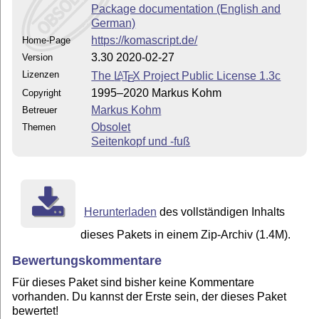
Package documentation (English and
German)
https://komascript.de/
Home-Page
3.30 2020-02-27
Version
Lizenzen
The
L
T
X
Project Public License 1.3c
A
E
1995–2020 Markus Kohm
Copyright
Markus Kohm
Betreuer
Obsolet
Themen
Seitenkopf und -fuß
Herunterladen
des vollständigen Inhalts
dieses Pakets in einem Zip-Archiv (1.4M).
Bewertungskommentare
Für dieses Paket sind bisher keine Kommentare
vorhanden. Du kannst der Erste sein, der dieses Paket
bewertet!