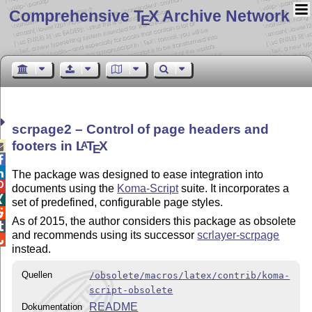
Comprehensive T
X Archive Network
E
scrpage2 – Control of page headers and
footers in
L
T
X
A

E


The package was designed to ease integration into

documents using the
Koma-Script
suite. It incorporates a

set of predefined, configurable page styles.

As of 2015, the author considers this package as obsolete

and recommends using its successor
scrlayer-scrpage

instead.
Quellen
/obsolete/macros/latex/contrib/koma-
script-obsolete
README
Dokumentation