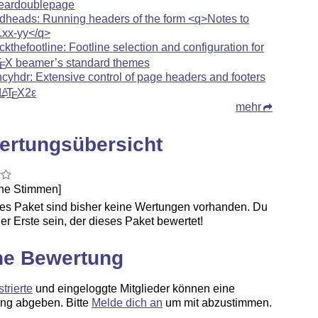
leardoublepage
dheads: Running headers of the form <q>Notes to
.xx-yy</q>
ckthefootline: Footline selection and configuration for
T
X
beamer’s standard themes
E
ncyhdr: Extensive control of page headers and footers
L
T
X2ε
A
E
mehr
ertungsübersicht
ine Stimmen]
ses Paket sind bisher keine Wertungen vorhanden. Du
er Erste sein, der dieses Paket bewertet!
ne Bewertung
strierte
und eingeloggte Mitglieder können eine
ng abgeben. Bitte
Melde dich an
um mit abzustimmen.