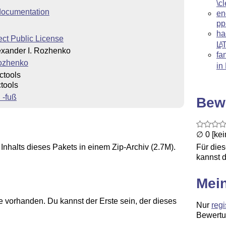
\c
ocumentation
en
pp
ha
ect Public License
L
A
xander I. Rozhenko
fa
Rozhenko
in
ctools
tools
 -fuß
Bew
∅ 0 [ke
Inhalts dieses Pakets in einem Zip-Archiv (2.7M).
Für die
kannst d
Mei
 vorhanden. Du kannst der Erste sein, der dieses
Nur
regi
Bewertu