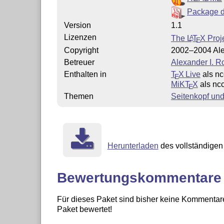
Package d
Version
1.1
Lizenzen
The
L
T
X
Proj
A
E
Copyright
2002–2004 Ale
Betreuer
Alexander I. 
Enthalten in
T
X Live
als nc
E
MiKT
X
als ncc
E
Themen
Seitenkopf und
Herunterladen
des vollständigen 
Bewertungskommentare
Für dieses Paket sind bisher keine Kommentare
Paket bewertet!