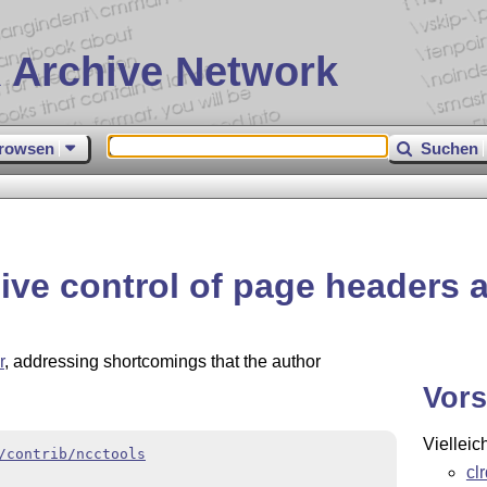
 Archive Network
rowsen
Suchen
ive control of page headers 
r
, addressing shortcomings that the author
Vors
Vielleic
/contrib/ncctools
cl