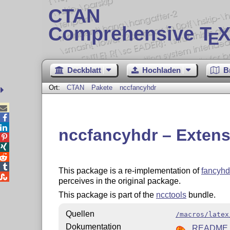
CTAN
Comprehensive T
X
E
Deckblatt
Hochladen
B
Ort:
CTAN
Pakete
nccfancyhdr



nccfancyhdr – Extens




This package is a re-implementation of
fancyhd

perceives in the original package.
This package is part of the
ncctools
bundle.
Quellen
/macros/latex
Dokumentation
README