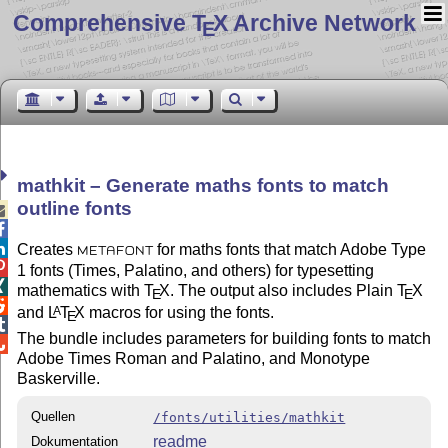
Comprehensive T
X Archive Network
E
mathkit – Generate maths fonts to match
outline fonts



Creates
for maths fonts that match Adobe Type
METAFONT

1 fonts (Times, Palatino, and others) for typesetting

mathematics with
T
X
. The output also includes Plain
T
X
E
E

and
L
T
X
macros for using the fonts.
A
E

The bundle includes parameters for building fonts to match

Adobe Times Roman and Palatino, and Monotype
Baskerville.
Quellen
/fonts/utilities/mathkit
readme
Dokumentation