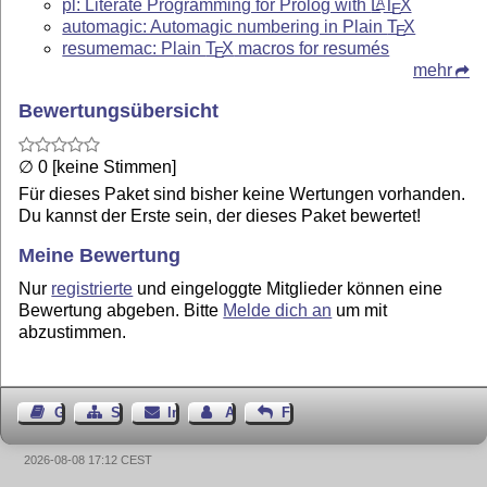
pl: Literate Programming for Prolog with
L
T
X
A
E
automagic: Automagic numbering in Plain
T
X
E
resumemac: Plain
T
X
macros for resumés
E
mehr
Bewertungsübersicht
∅ 0 [keine Stimmen]
Für dieses Paket sind bisher keine Wertungen vorhanden.
Du kannst der Erste sein, der dieses Paket bewertet!
Meine Bewertung
Nur
registrierte
und eingeloggte Mitglieder können eine
Bewertung abgeben. Bitte
Melde dich an
um mit
abzustimmen.
Gästebuch
Seiten-Struktur
Impressum
Autor kontaktieren
Feedback
2026-08-08 17:12 CEST