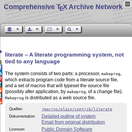
Comprehensive T
X Archive Network
E
literate – A literate programming system, not
tied to any language



The system consists of two parts: a processor,
,
makeprog

which extracts program code from a literate source file,

and a set of macros that will typeset the source file

(possibly after application, by
, of a change file).
makeprog

is distributed as a web source file.
Makeprog

Quellen
/macros/plain/contrib/literate
Detailed outline of system
Dokumentation
Email from original distribution
Public Domain Software
Lizenzen