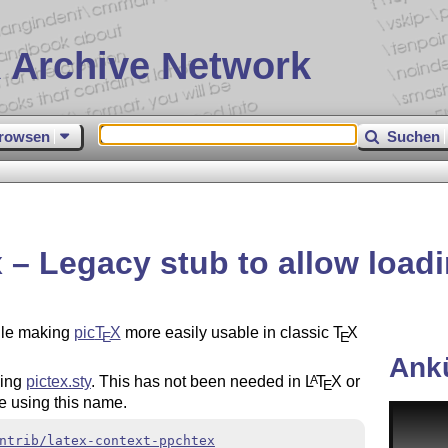
 Archive Network
rowsen
Suchen
 – Legacy stub to allow loadi
ule making
pic
T
X
more easily usable in classic
T
X
E
E
Ank
ding
pictex.sty
. This has not been needed in
L
T
X
or
A
E
e using this name.
ntrib/latex-context-ppchtex