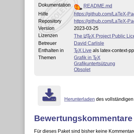
Dokumentation
README.md
Hilfe
https://github.com/LaTeX-Pa
Repository
https://github.com/LaTeX-Pa
Version
2023-03-25
Lizenzen
The
L
T
X
Project Public Li
A
E
Betreuer
David Carlisle
Enthalten in
T
X Live
als latex-context-p
E
Themen
Grafik in
T
X
E
Grafikuntertsützung
Obsolet
Herunterladen
des vollständigen 
Bewertungskommentare
Für dieses Paket sind bisher keine Kommentare