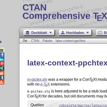
CTAN
Comprehensive T
X
E
Deckblatt
Hochladen
B
Ort:
CTAN
Pakete
latex-context-ppchtex



latex-context-ppchtex




m-pictex.sty
was a wrapper for a Con
T
X
t mod
E

with no
e-
T
X
extensions.
E
is here adjusted to be a stub loa
m-pictex.sty
Con
T
X
t for decades, but old documents may b
E
Quellen
/obsolete/macros/latex/co