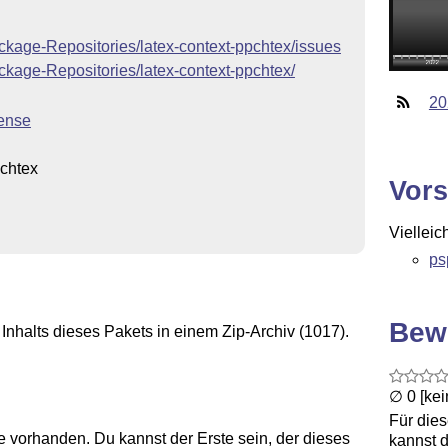
ckage-Repositories/latex-context-ppchtex/issues
ckage-Repositories/latex-context-ppchtex/
20
cense
pchtex
Vors
Vielleic
ps
Bew
Inhalts dieses Pakets in einem Zip-Archiv (1017).
∅ 0 [ke
Für die
 vorhanden. Du kannst der Erste sein, der dieses
kannst d