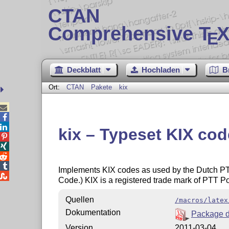
CTAN
Comprehensive T
X
E
Deckblatt
Hochladen
B
Ort:
CTAN
Pakete
kix



kix – Typeset KIX co




Implements KIX codes as used by the Dutch PTT

Code.) KIX is a registered trade mark of PTT Po
Quellen
/macros/latex
Dokumentation
Package d
Version
2011-03-04