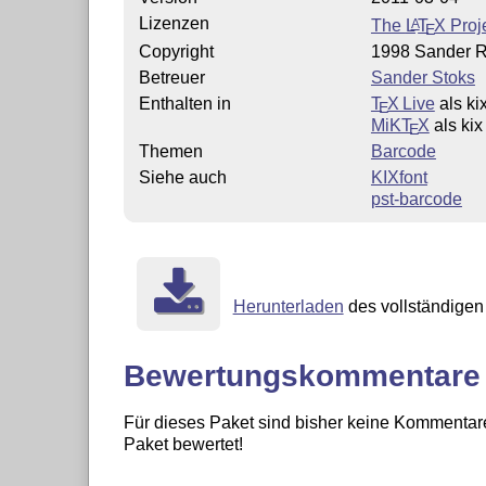
Lizenzen
The
L
T
X
Proje
A
E
Copyright
1998 Sander R
Betreuer
Sander Stoks
Enthalten in
T
X Live
als ki
E
MiKT
X
als kix
E
Themen
Barcode
Siehe auch
KIXfont
pst-barcode
Herunterladen
des vollständigen 
Bewertungskommentare
Für dieses Paket sind bisher keine Kommentare
Paket bewertet!