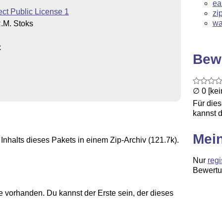
ea
ct Public License 1
zi
wa
.M. Stoks
x
Bew
∅ 0 [ke
Für die
kannst d
Mei
Inhalts dieses Pakets in einem Zip-Archiv (121.7k).
Nur
regi
Bewertu
 vorhanden. Du kannst der Erste sein, der dieses