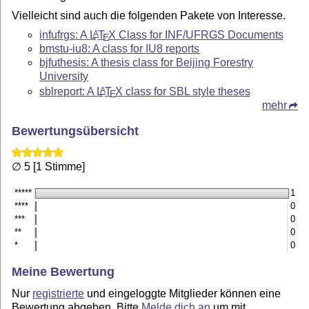
Vielleicht sind auch die folgenden Pakete von Interesse.
infufrgs: A
L
T
X
Class for INF/UFRGS Documents
A
E
bmstu-iu8: A class for IU8 reports
bjfuthesis: A thesis class for Beijing Forestry
University
sblreport: A
L
T
X
class for SBL style theses
A
E
mehr
Bewertungsübersicht
∅ 5 [1 Stimme]
*****
1
****
0
***
0
**
0
*
0
Meine Bewertung
Nur
registrierte
und eingeloggte Mitglieder können eine
Bewertung abgeben. Bitte
Melde dich an
um mit