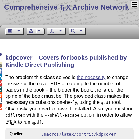
Comprehensive T
X Archive Network
E
kdpcover – Covers for books published by
Kindle Direct Publishing



The problem this class solves is
the necessity
to change

the size of the cover PDF according to the number of

pages in the book – the bigger the book, the larger the

spine of the book must be. The provided class makes the

necessary calculations on-the-fly, using the
tool.
qpdf

Obviously, you need to have it installed. Also, you must run
with the
option, in order to allow
pdflatex
--shell-escape
L
T
X
to run
.
A
qpdf
E
Quellen
/macros/latex/contrib/kdpcover