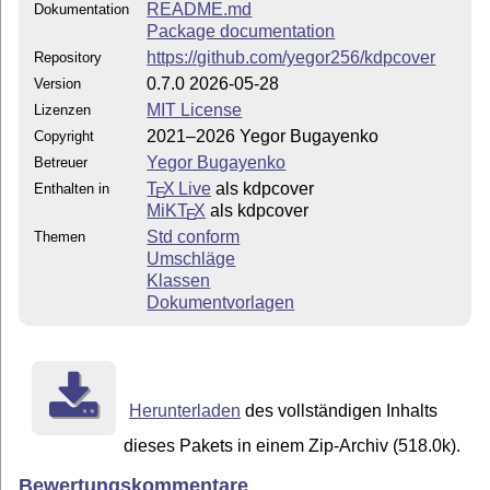
README.md
Dokumentation
Package documentation
https://github.com/yegor256/kdpcover
Repository
0.7.0 2026-05-28
Version
MIT License
Lizenzen
2021–2026 Yegor Bugayenko
Copyright
Yegor Bugayenko
Betreuer
T
X Live
als kdpcover
Enthalten in
E
MiKT
X
als kdpcover
E
Std conform
Themen
Umschläge
Klassen
Dokumentvorlagen
Herunterladen
des vollständigen Inhalts
dieses Pakets in einem Zip-Archiv (518.0k).
Bewertungskommentare