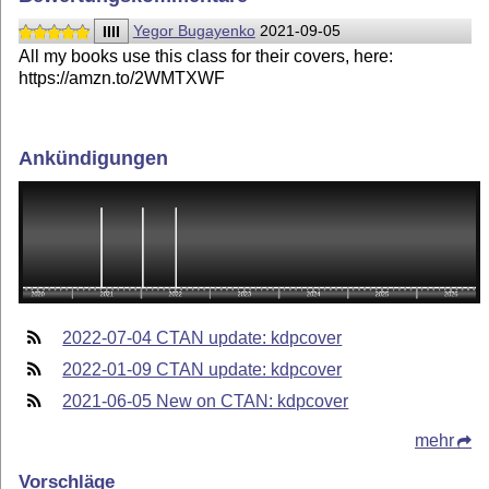
IIII
Yegor Bugayenko
2021-09-05
All my books use this class for their covers, here:
https://amzn.to/2WMTXWF
Ankündigungen
2022-07-04 CTAN update: kdpcover
2022-01-09 CTAN update: kdpcover
2021-06-05 New on CTAN: kdpcover
mehr
Vorschläge