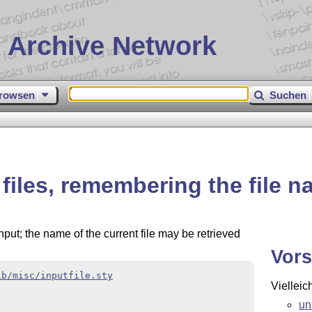
 Archive Network
rowsen
Suchen
files, remembering the file 
nput; the name of the current file may be retrieved
Vors
ib/misc/inputfile.sty
Vielleic
un