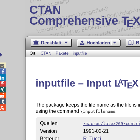
CTAN
Comprehensive T
X
E
Deckblatt
Hochladen
B
Ort:
CTAN
Pakete
inputfile



inputfile – Input
L
T
X
A
E




The package keeps the file name as the file is i

using the command
.
\inputfilename
Quellen
/macros/latex209/contr
Version
1991-02-21
Betreuer
R. Tucci