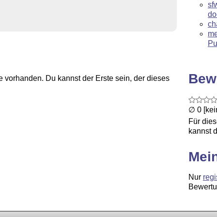
sf
do
ch
me
Pu
Bew
 vorhanden. Du kannst der Erste sein, der dieses
∅ 0 [ke
Für die
kannst d
Mei
Nur
regi
Bewertu