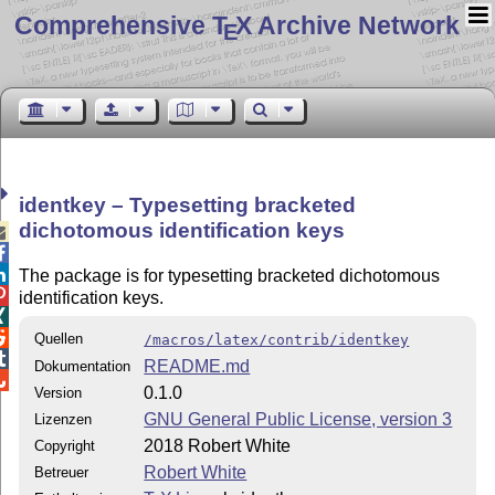
Comprehensive T
X Archive Network
E
identkey – Typesetting bracketed
dichotomous identification keys



The package is for typesetting bracketed dichotomous

identification keys.


Quellen
/macros/latex/contrib/identkey

README.md
Dokumentation

0.1.0
Version
GNU General Public License, version 3
Lizenzen
2018 Robert White
Copyright
Robert White
Betreuer