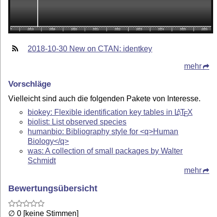
2018-10-30 New on CTAN: identkey
mehr
Vorschläge
Vielleicht sind auch die folgenden Pakete von Interesse.
biokey: Flexible identification key tables in
L
T
X
A
E
biolist: List observed species
humanbio: Bibliography style for <q>Human
Biology</q>
was: A collection of small packages by Walter
Schmidt
mehr
Bewertungsübersicht
∅ 0 [keine Stimmen]