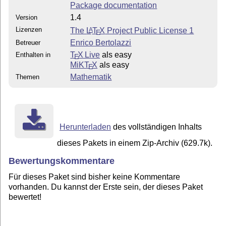
Package documentation
1.4
Version
Lizenzen
The
L
T
X
Project Public License 1
A
E
Enrico Bertolazzi
Betreuer
T
X Live
als easy
Enthalten in
E
MiKT
X
als easy
E
Mathematik
Themen
Herunterladen
des vollständigen Inhalts
dieses Pakets in einem Zip-Archiv (629.7k).
Bewertungskommentare
Für dieses Paket sind bisher keine Kommentare
vorhanden. Du kannst der Erste sein, der dieses Paket
bewertet!