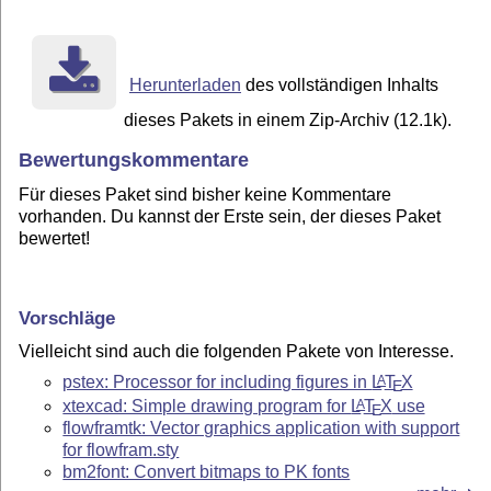
Herunterladen
des vollständigen Inhalts
dieses Pakets in einem Zip-Archiv (12.1k).
Bewertungskommentare
Für dieses Paket sind bisher keine Kommentare
vorhanden. Du kannst der Erste sein, der dieses Paket
bewertet!
Vorschläge
Vielleicht sind auch die folgenden Pakete von Interesse.
pstex: Processor for including figures in
L
T
X
A
E
xtexcad: Simple drawing program for
L
T
X
use
A
E
flowframtk: Vector graphics application with support
for flowfram.sty
bm2font: Convert bitmaps to PK fonts