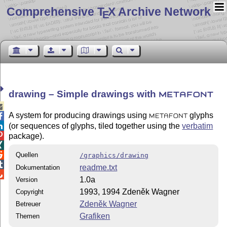
Comprehensive T
X Archive Network
E
drawing – Simple drawings with
METAFONT

A system for producing drawings using
glyphs

METAFONT
(or sequences of glyphs, tiled together using the
verbatim


package).


Quellen
/graphics/drawing

readme.txt
Dokumentation

1.0a
Version
1993, 1994 Zdeněk Wagner
Copyright
Zdeněk Wagner
Betreuer
Grafiken
Themen