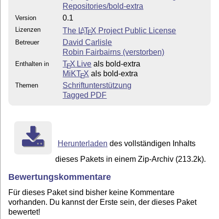
Repositories/bold-extra
0.1
Version
Lizenzen
The
L
T
X
Project Public License
A
E
David Carlisle
Betreuer
Robin Fairbairns (verstorben)
T
X Live
als bold-extra
Enthalten in
E
MiKT
X
als bold-extra
E
Schriftunterstützung
Themen
Tagged PDF
Herunterladen
des vollständigen Inhalts
dieses Pakets in einem Zip-Archiv (213.2k).
Bewertungskommentare
Für dieses Paket sind bisher keine Kommentare
vorhanden. Du kannst der Erste sein, der dieses Paket
bewertet!