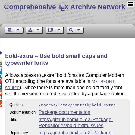
Comprehensive T
X Archive Network
E
bold-extra – Use bold small caps and
typewriter fonts



Allows access to
extra
bold fonts for Computer Modern

OT1 encoding (the fonts are available in
METAFONT

source
). Since there is more than one bold tt-family font

set, the version required is selected by a package option.


Quellen
/macros/latex/contrib/bold-extra
Package documentation
Dokumentation
https://github.com/LaTeX-Package-
Hilfe
Repositories/bold-extra/issues
https://github.com/LaTeX-Package-
Repository