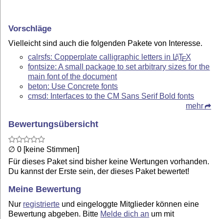
Vorschläge
Vielleicht sind auch die folgenden Pakete von Interesse.
calrsfs: Copperplate calligraphic letters in
L
T
X
A
E
fontsize: A small package to set arbitrary sizes for the
main font of the document
beton: Use Concrete fonts
cmsd: Interfaces to the CM Sans Serif Bold fonts
mehr
Bewertungsübersicht
∅ 0 [keine Stimmen]
Für dieses Paket sind bisher keine Wertungen vorhanden.
Du kannst der Erste sein, der dieses Paket bewertet!
Meine Bewertung
Nur
registrierte
und eingeloggte Mitglieder können eine
Bewertung abgeben. Bitte
Melde dich an
um mit