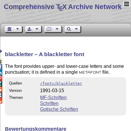
Comprehensive T
X Archive Network
E
blackletter – A blackletter font

The font provides upper- and lower-case letters and some

punctuation; it is defined in a single
file.

METAFONT

Quellen
/fonts/blackletter


1991-03-15
Version

MF-Schriften
Themen

Schriften
Gotische Schriften
Bewertungskommentare