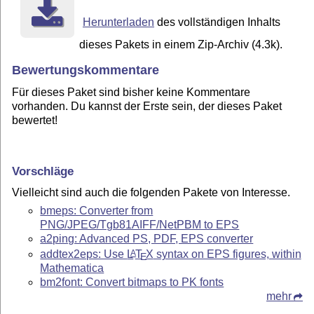
Herunterladen
des vollständigen Inhalts
dieses Pakets in einem Zip-Archiv (4.3k).
Bewertungskommentare
Für dieses Paket sind bisher keine Kommentare
vorhanden. Du kannst der Erste sein, der dieses Paket
bewertet!
Vorschläge
Vielleicht sind auch die folgenden Pakete von Interesse.
bmeps: Converter from
PNG/JPEG/Tgb81AIFF/NetPBM to EPS
a2ping: Advanced PS, PDF, EPS converter
addtex2eps: Use
L
T
X
syntax on EPS figures, within
A
E
Mathematica
bm2font: Convert bitmaps to PK fonts
mehr