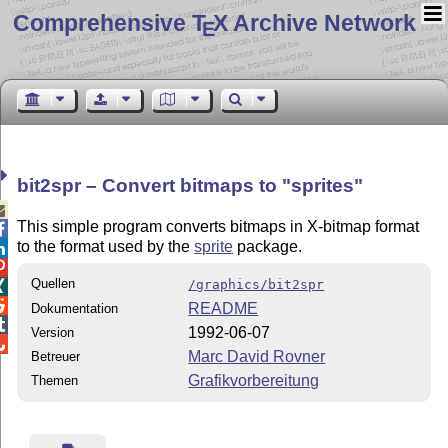
Comprehensive T
X Archive Network
E
bit2spr – Convert bitmaps to
sprites

This simple program converts bitmaps in X-bitmap format

to the format used by the
sprite
package.


Quellen
/graphics/bit2spr


README
Dokumentation

1992-06-07
Version

Marc David Rovner
Betreuer
Grafikvorbereitung
Themen