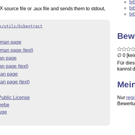
bi
bi
X
source file or .aux file and sends them to stdout,
E
bi
x/utils/bibextract
Bew
t man page
 man page (text)
∅ 0 [ke
man page
Für die
an page (text)
kannst d
man page
an page (text)
Mei
Nur
regi
ublic License
Bewertu
Beebe
uge