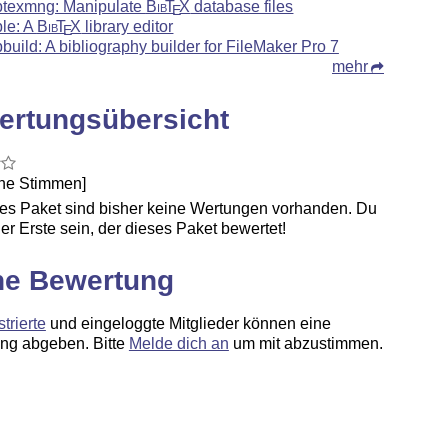
btexmng: Manipulate
Bib
T
X
database files
E
ble: A
Bib
T
X
library editor
E
bbuild: A bibliography builder for FileMaker Pro 7
mehr
ertungsübersicht
ine Stimmen]
ses Paket sind bisher keine Wertungen vorhanden. Du
er Erste sein, der dieses Paket bewertet!
ne Bewertung
strierte
und eingeloggte Mitglieder können eine
ng abgeben. Bitte
Melde dich an
um mit abzustimmen.