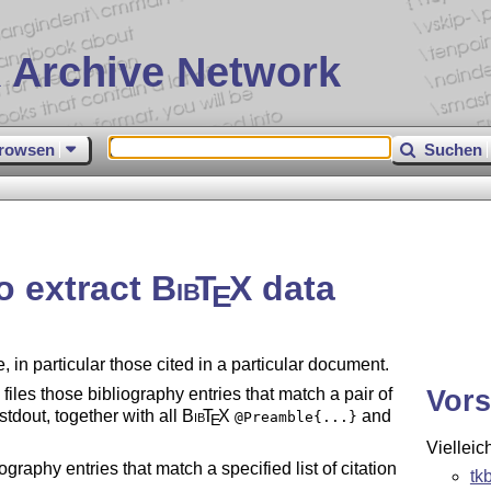
 Archive Network
rowsen
Suchen
to extract
Bib
T
X
data
E
ile, in particular those cited in a particular document.
Vors
 files those bibliography entries that match a pair of
tdout, together with all
Bib
T
X
and
@Preamble{...}
E
Vielleic
iography entries that match a specified list of citation
tk