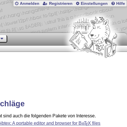
Anmelden
Registrieren
Einstellungen
Hilfe
chläge
ht sind auch die folgenden Pakete von Interesse.
bibtex: A portable editor and browser for
Bib
T
X
files
E