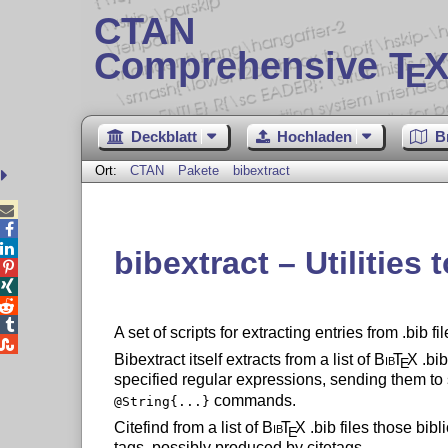
CTAN
Comprehensive T
X
E
Deckblatt
Hochladen
B
Ort:
CTAN
Pakete
bibextract



bibextract – Utilities 




A set of scripts for extracting entries from .bib f

Bibextract itself extracts from a list of
Bib
T
X
.bib
E
specified regular expressions, sending them to s
commands.
@String{...}
Citefind from a list of
Bib
T
X
.bib files those bibl
E
tags, possibly produced by citetags.