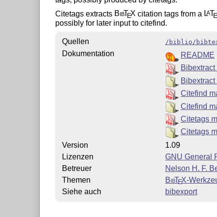
Citetags extracts
Bib
T
X
citation tags from a
L
T
A
E
possibly for later input to citefind.
Quellen
/biblio/bibte
Dokumentation
README
Bibextrac
Bibextract
Citefind 
Citefind m
Citetags 
Citetags m
Version
1.09
Lizenzen
GNU General P
Betreuer
Nelson H. F. 
Themen
Bib
T
X
-Werkze
E
Siehe auch
bibexport