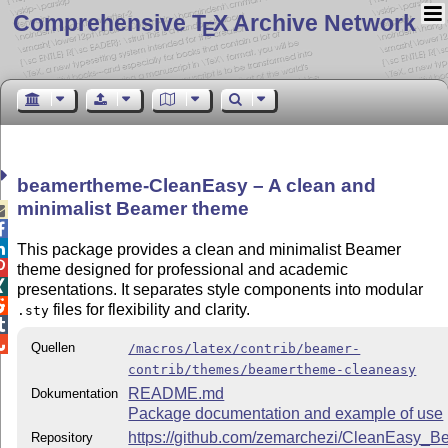
Comprehensive T
X Archive Network
E
beamertheme-CleanEasy – A clean and
minimalist Beamer theme



This package provides a clean and minimalist Beamer

theme designed for professional and academic

presentations. It separates style components into modular

files for flexibility and clarity.
.sty


Quellen
/macros/latex/contrib/beamer-
contrib/themes/beamertheme-cleaneasy
README.md
Dokumentation
Package documentation and example of use
https://github.com/zemarchezi/CleanEasy
Repository