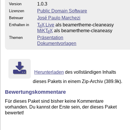
1.0.3
Version
Public Domain Software
Lizenzen
José Paulo Marchezi
Betreuer
T
X Live
als beamertheme-cleaneasy
Enthalten in
E
MiKT
X
als beamertheme-cleaneasy
E
Präsentation
Themen
Dokumentvorlagen
Herunterladen
des vollständigen Inhalts
dieses Pakets in einem Zip-Archiv (389.9k).
Bewertungskommentare
Für dieses Paket sind bisher keine Kommentare
vorhanden. Du kannst der Erste sein, der dieses Paket
bewertet!