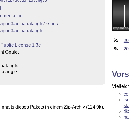
ontrib/actuarialangle
d
umentation
/vigou3/actuarialangle/issues
/vigou3/actuarialangle
20
 Public License 1.3c
20
nt Goulet
rialangle
rialangle
Vors
Vielleic
co
is
st
Inhalts dieses Pakets in einem Zip-Archiv (124.9k).
ti
ha