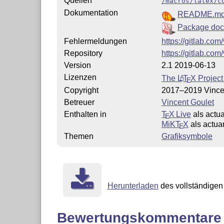
Quellen
/macros/latex/c
Dokumentation
README.m
Package doc
Fehlermeldungen
https://gitlab.com
Repository
https://gitlab.com
Version
2.1 2019-06-13
Lizenzen
The
L
T
X
Project
A
E
Copyright
2017–2019 Vince
Betreuer
Vincent Goulet
Enthalten in
T
X Live
als actua
E
MiKT
X
als actua
E
Themen
Grafiksymbole
Herunterladen
des vollständigen 
Bewertungskommentare