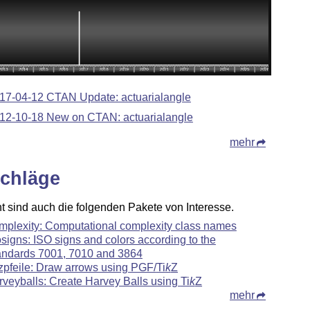
17-04-12 CTAN Update: actuarialangle
12-10-18 New on CTAN: actuarialangle
mehr
chläge
ht sind auch die folgenden Pakete von Interesse.
mplexity: Computational complexity class names
osigns: ISO signs and colors according to the
andards 7001, 7010 and 3864
kzpfeile: Draw arrows using PGF/
Ti
k
Z
rveyballs: Create Harvey Balls using
Ti
k
Z
mehr