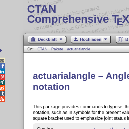
CTAN
Comprehensive T
X
E
Deckblatt
Hochladen
B
Ort:
CTAN
Pakete
actuarialangle



actuarialangle – Angl


notation



This package provides commands to typeset t
notation, such as in symbols for the present valu
square bracket used to emphasize joint status i