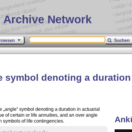
 Archive Network
rowsen
Suchen
e symbol denoting a duration 
he
angle
symbol denoting a duration in actuarial
e of certain or life annuities, and an over angle
Ank
n symbols of life contingencies.