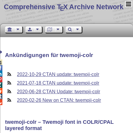
Comprehensive T
X Archive Network
E
Ankündigungen für twemoji-colr



2022-10-29 CTAN update: twemoji-colr

2021-07-18 CTAN update: twemoji-colr


2020-06-28 CTAN Update: twemoji-colr

2020-02-26 New on CTAN: twemoji-colr

twemoji-colr – Twemoji font in COLR/CPAL
layered format