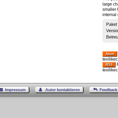
large ch
smaller 
interna
Paket
Versi
Betre
Atom
texilike
R
RSS
texilike
Impressum
Autor kontaktieren
Feedback