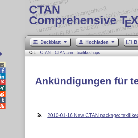
CTAN
Comprehensive T
X
E
Deckblatt
Hochladen
B
Ort:
CTAN
CTAN-ann - texilikechaps



Ankündigungen für te





2010-01-16 New CTAN package: texilike