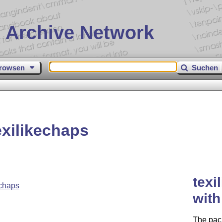
 Archive Network
rowsen
Suchen
xilikechaps
texi
chaps
with
The pack