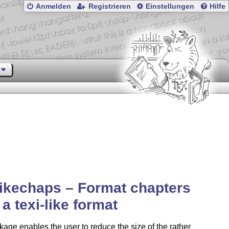
Anmelden
Registrieren
Einstellungen
Hilfe
likechaps – Format chapters
 a texi-like format
age enables the user to reduce the size of the rather