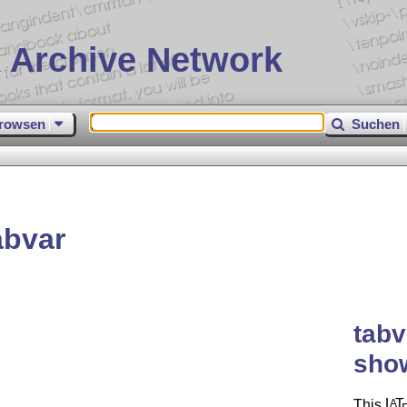
 Archive Network
rowsen
Suchen
abvar
tabv
show
This
L
T
A