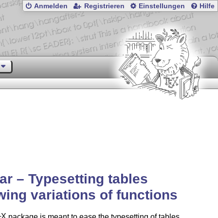
Anmelden
Registrieren
Einstellungen
Hilfe
ar – Typesetting tables
ing variations of functions
X
package is meant to ease the typesetting of tables