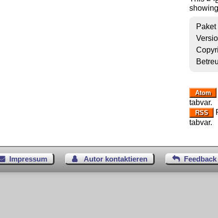
showing 
Paket
Versi
Copyr
Betre
Atom
tabvar.
R
RSS
tabvar.
Impressum
Autor kontaktieren
Feedback