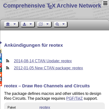
Comprehensive T
X Archive Network
E
Ankündigungen für reotex



2014-08-14 CTAN Update: reotex

2012-01-05 New CTAN package: reotex




reotex – Draw Reo Channels and Circuits
The package defines macros and other utilities to design
Reo Circuits. The package requires
PGF/
Ti
k
Z
support.
reotex
Paket