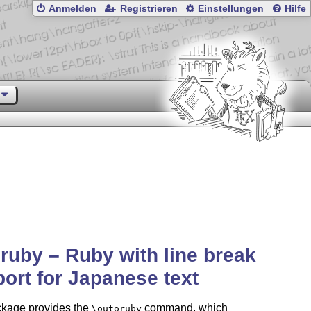
Anmelden
Registrieren
Einstellungen
Hilfe
ruby – Ruby with line break
ort for Japanese text
ckage provides the
command, which
\outoruby