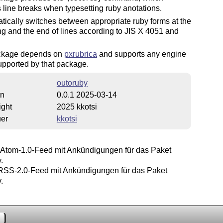
 line breaks when typesetting ruby anotations.
atically switches between appropriate ruby forms at the
g and the end of lines according to JIS X 4051 and
ckage depends on
pxrubrica
and supports any engine
supported by that package.
outoruby
on
0.0.1 2025-03-14
ight
2025 kkotsi
uer
kkotsi
Atom-1.0-Feed mit Ankündigungen für das Paket
.
SS-2.0-Feed mit Ankündigungen für das Paket
.