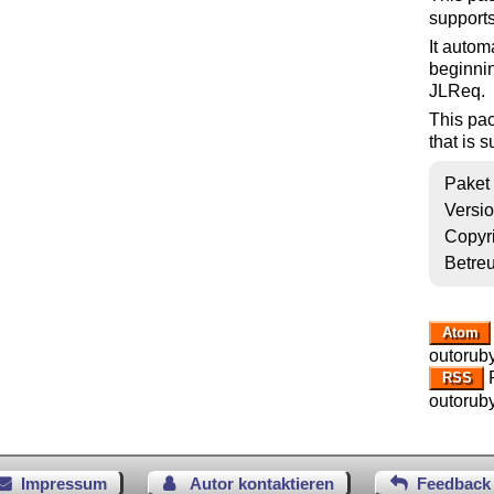
supports
It autom
beginnin
JLReq.
This pa
that is 
Paket
Versi
Copyr
Betre
Atom
outoruby
R
RSS
outoruby
Impressum
Autor kontaktieren
Feedback