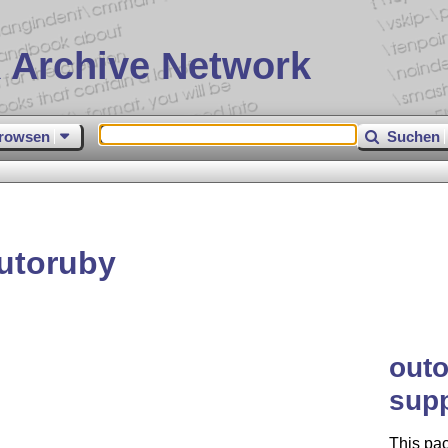
 Archive Network
rowsen
Suchen
utoruby
outo
supp
This pa