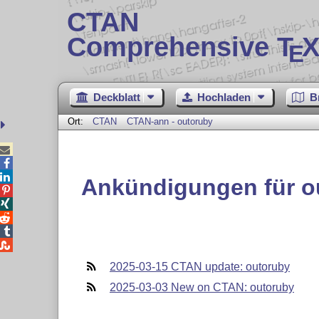
CTAN
Comprehensive T
X
E
Deckblatt
Hochladen
B
Ort:
CTAN
CTAN-ann - outoruby



Ankündigungen für o





2025-03-15 CTAN update: outoruby
2025-03-03 New on CTAN: outoruby