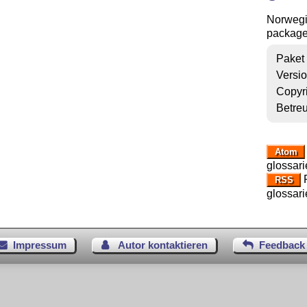
Norwegi
package
Paket
Versi
Copyr
Betre
Atom
glossari
R
RSS
glossari
Impressum
Autor kontaktieren
Feedback