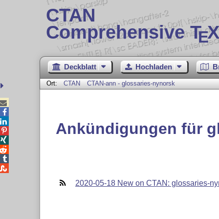
CTAN
Comprehensive T
X
E
Deckblatt
Hochladen
B
Ort:
CTAN
CTAN-ann - glossaries-nynorsk



Ankündigungen für g





2020-05-18 New on CTAN: glossaries-ny