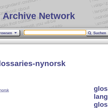
 Archive Network
rowsen
Suchen
lossaries-nynorsk
glos
norsk
lang
glos