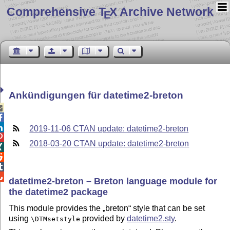
Comprehensive T
X Archive Network
E
Ankündigungen für datetime2-breton



2019-11-06 CTAN update: datetime2-breton

2018-03-20 CTAN update: datetime2-breton




datetime2-breton – Breton language module for
the datetime2 package
This module provides the
breton
style that can be set
using
provided by
datetime2.sty
.
\DTMsetstyle