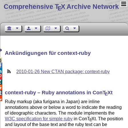
Comprehensive T
X Archive Network
E
Ankündigungen für context-ruby



2010-01-26 New CTAN package: context-ruby



context-ruby – Ruby annotations in Con
T
X
t

E

Ruby markup (aka furigana in Japan) are inline
annotations above or below a word to indicate the reading
of ideographic characters. The module implements the
W3C specification for simple ruby
in Con
T
X
t. The position
E
and layout of the base text and the ruby text can be