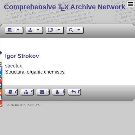
Comprehensive T
X Archive Network
E
Igor Strokov

streetex

Structural organic chemistry.




Gästebuch
Seiten-Struktur
Impressum
Autor kontaktieren
Feedback


2026-08-06 01:30 CEST